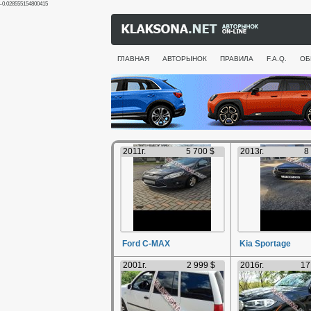
-0.028555154800415
ГЛАВНАЯ
АВТОРЫНОК
ПРАВИЛА
F.A.Q.
ОБ
2011г.
5 700 $
2013г.
8
Ford C-MAX
Kia Sportage
2001г.
2 999 $
2016г.
17