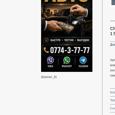
Ch
1 
До
Авт
ком
(не
зам
(banner_8)
Кл
Тип
Со