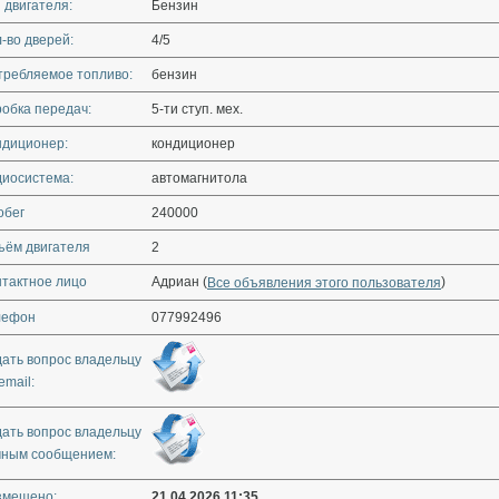
 двигателя:
Бензин
-во дверей:
4/5
требляемое топливо:
бензин
обка передач:
5-ти ступ. мех.
ндиционер:
кондиционер
диосистема:
автомагнитола
обег
240000
ъём двигателя
2
нтактное лицо
Адриан (
)
Все объявления этого пользователя
лефон
077992496
дать вопрос владельцу
email:
дать вопрос владельцу
чным сообщением:
змещено:
21.04.2026 11:35