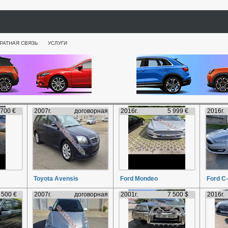
РАТНАЯ СВЯЗЬ
УСЛУГИ
 700 €
2007г.
договорная
2016г.
5 999 €
2016г.
Toyota Avensis
Ford Mondeo
Ford C
 500 €
2007г.
договорная
2001г.
7 500 $
2016г.