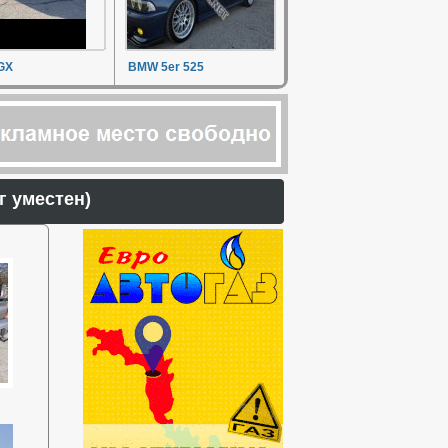
GX
BMW 5er 525
орг уместен)