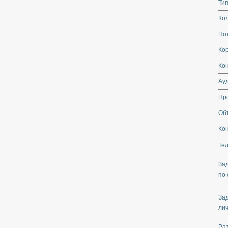
Тип
Кол
По
Кор
Ко
Ау
Пр
Об
Ко
Те
За
по 
За
ли
Ра