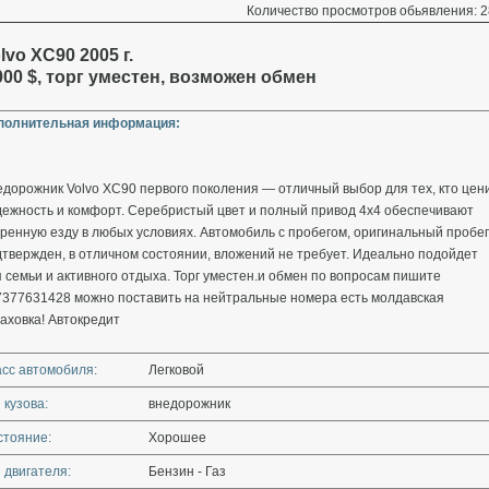
Количество просмотров обьявления: 2
lvo XC90 2005 г.
000 $, торг уместен, возможен обмен
полнительная информация:
дорожник Volvo XC90 первого поколения — отличный выбор для тех, кто цен
дежность и комфорт. Серебристый цвет и полный привод 4х4 обеспечивают
ренную езду в любых условиях. Автомобиль с пробегом, оригинальный пробег
твержден, в отличном состоянии, вложений не требует. Идеально подойдет
 семьи и активного отдыха. Торг уместен.и обмен по вопросам пишите
7377631428 можно поставить на нейтральные номера есть молдавская
аховка! Автокредит
асс автомобиля:
Легковой
 кузова:
внедорожник
стояние:
Хорошее
 двигателя:
Бензин - Газ