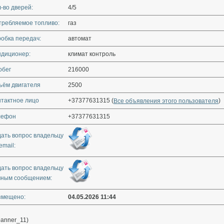
-во дверей:
4/5
требляемое топливо:
газ
обка передач:
автомат
ндиционер:
климат контроль
обег
216000
ъём двигателя
2500
нтактное лицо
+37377631315 (
)
Все объявления этого пользователя
лефон
+37377631315
дать вопрос владельцу
email:
дать вопрос владельцу
чным сообщением:
змещено:
04.05.2026 11:44
banner_11)