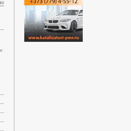
83
ит