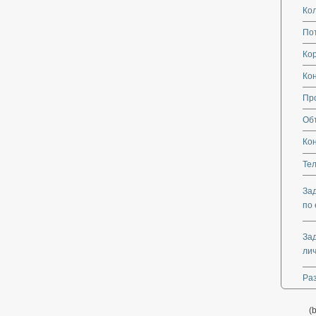
Кол
По
Кор
Ко
Пр
Об
Ко
Те
За
по 
За
ли
Ра
(