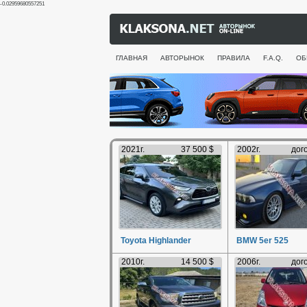
-0.02959680557251
ГЛАВНАЯ
АВТОРЫНОК
ПРАВИЛА
F.A.Q.
ОБ
2021г.
37 500 $
2002г.
дог
Toyota Highlander
BMW 5er 525
2010г.
14 500 $
2006г.
дог