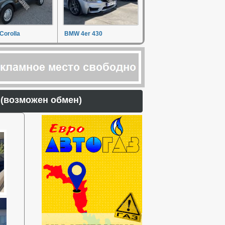
Corolla
BMW 4er 430
) (возможен обмен)