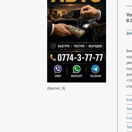
Vo
8 
До
Вне
на
уве
под
для
+3
стр
(banner_8)
Кл
Тип
Со
Тип