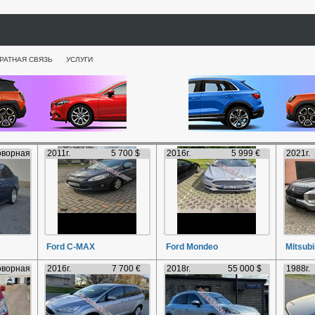
РАТНАЯ СВЯЗЬ
УСЛУГИ
оворная
2011г.
5 700 $
2016г.
5 999 €
2021г.
Ford C-MAX
Ford Mondeo
Mitsubi
оворная
2016г.
7 700 €
2018г.
55 000 $
1988г.