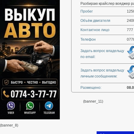
Разбираю крайслер вояджер ра
Пробег
125
Объём двигателя
240
Контактное лицо
777 
Телефон
077
Задать вопрос владельцу
по email:
Задать вопрос владельцу
личным сообщением:
Размещено:
08.
(banner_11)
(banner_8)