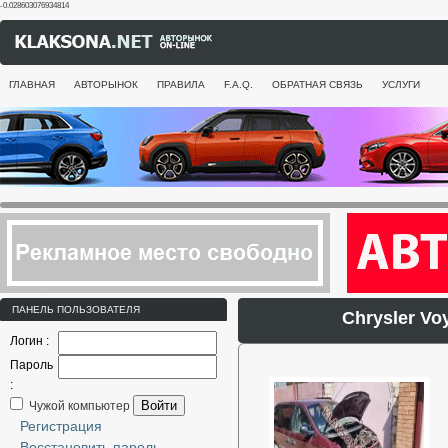
-0.028603076934814
ГЛАВНАЯ
АВТОРЫНОК
ПРАВИЛА
F.A.Q.
ОБРАТНАЯ СВЯЗЬ
УСЛУГИ
ПАНЕЛЬ ПОЛЬЗОВАТЕЛЯ
Chrysler V
Логин :
Пароль
:
Войти
Чужой компьютер
Регистрация
Восстановить пароль