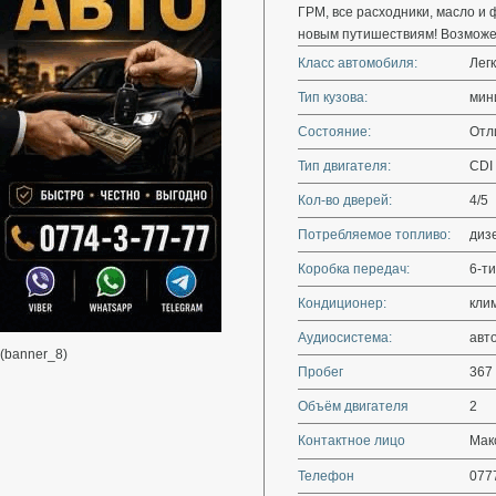
ГРМ, все расходники, масло и 
новым путишествиям! Возможе
Класс автомобиля:
Лег
Тип кузова:
мин
Состояние:
Отл
Тип двигателя:
CDI
Кол-во дверей:
4/5
Потребляемое топливо:
диз
Коробка передач:
6-ти
Кондиционер:
кли
Аудиосистема:
авт
(banner_8)
Пробег
367
Объём двигателя
2
Контактное лицо
Мак
Телефон
077