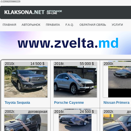
-0.029082059860229
ГЛАВНАЯ
АВТОРЫНОК
ПРАВИЛА
F.A.Q.
ОБРАТНАЯ СВЯЗЬ
УСЛУГИ
2010г.
14 500 $
2018г.
55 000 $
2000г.
Toyota Sequoia
Porsche Cayenne
Nissan Primera
2002г.
договорная
2016г.
24 500 $
2002г.
до