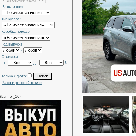
Регистрация:
Тип кузова:
Коробка передач:
Год выпуска:
-
Стоимость:
от :
до:
$
Только с фото:
Расширенный поиск
(banner_10)