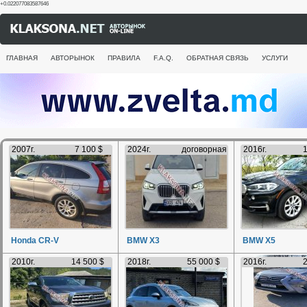
+0.022077083587646
ГЛАВНАЯ
АВТОРЫНОК
ПРАВИЛА
F.A.Q.
ОБРАТНАЯ СВЯЗЬ
УСЛУГИ
2007г.
7 100 $
2024г.
договорная
2016г.
1
Honda CR-V
BMW X3
BMW X5
2010г.
14 500 $
2018г.
55 000 $
2016г.
2