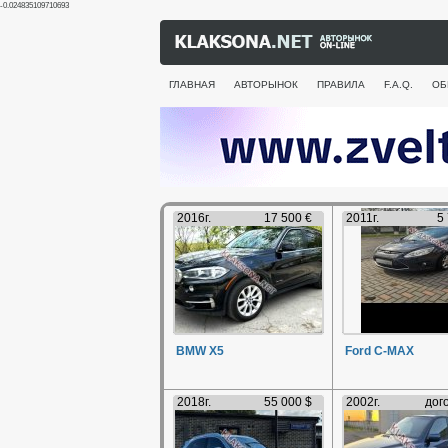
-0.024835109710693
ГЛАВНАЯ
АВТОРЫНОК
ПРАВИЛА
F.A.Q.
ОБ
2016г.
17 500 €
2011г.
5
BMW X5
Ford C-MAX
2018г.
55 000 $
2002г.
дог