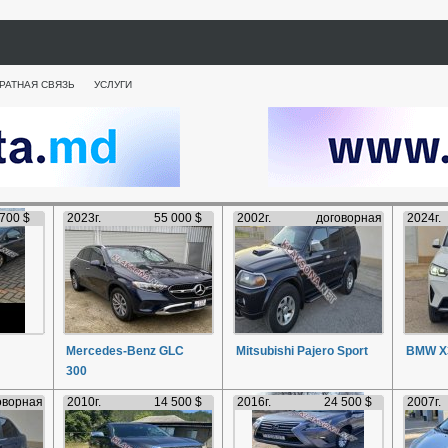
РАТНАЯ СВЯЗЬ
УСЛУГИ
 700 $
2023г.
55 000 $
2002г.
договорная
2024г.
Mercedes-Benz GLC
Mitsubishi Pajero Sport
BMW X
300
оворная
2010г.
14 500 $
2016г.
24 500 $
2007г.