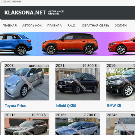
-0.028244018554688
ГЛАВНАЯ
АВТОРЫНОК
ПРАВИЛА
F.A.Q.
ОБРАТНАЯ СВЯЗЬ
УСЛУГИ
2007г.
договорная
2021г.
16 300 $
2016г.
1
Toyota Prius
Infiniti QX50
BMW X5
2021г.
19 500 $
2016г.
7 700 €
2024г.
до