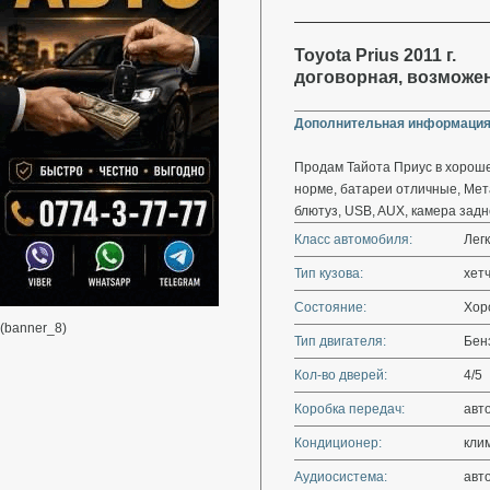
Toyota Prius 2011 г.
договорная, возможе
Дополнительная информация
Продам Тайота Приус в хороше
норме, батареи отличные, Мет
блютуз, USB, AUX, камера задне
Класс автомобиля:
Лег
Тип кузова:
хет
Состояние:
Хор
(banner_8)
Тип двигателя:
Бенз
Кол-во дверей:
4/5
Коробка передач:
авт
Кондиционер:
кли
Аудиосистема:
авт