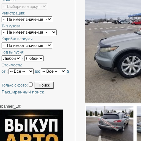
Модель:
Регистрация:
Тип кузова:
Коробка передач:
Год выпуска:
-
Стоимость:
от :
до:
$
Только с фото:
Расширенный поиск
(banner_10)