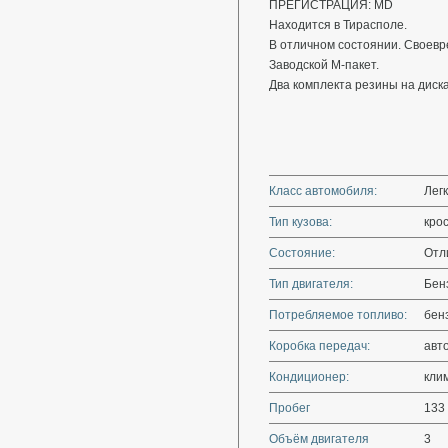
ПРЕГИСТРАЦИЯ: MD
Находится в Тирасполе.
В отличном состоянии. Своевр
Заводской М-пакет.
Два комплекта резины на диска
Класс автомобиля:
Лег
Тип кузова:
кро
Состояние:
Отл
Тип двигателя:
Бен
Потребляемое топливо:
бен
Коробка передач:
авт
Кондиционер:
кли
Пробег
133
Объём двигателя
3