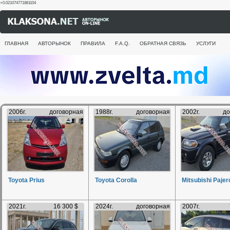
+0.021074771881104
ГЛАВНАЯ
АВТОРЫНОК
ПРАВИЛА
F.A.Q.
ОБРАТНАЯ СВЯЗЬ
УСЛУГИ
2006г.
договорная
1988г.
договорная
2002г.
до
Toyota Prius
Toyota Corolla
Mitsubishi Pajer
2021г.
16 300 $
2024г.
договорная
2007г.