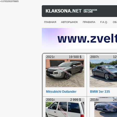
+0.076520919799805
ГЛАВНАЯ
АВТОРЫНОК
ПРАВИЛА
F.A.Q.
ОБ
2021г.
19 500 $
2007г.
12
Mitsubishi Outlander
BMW 3er 335
2001г.
2 999 $
2016г.
24