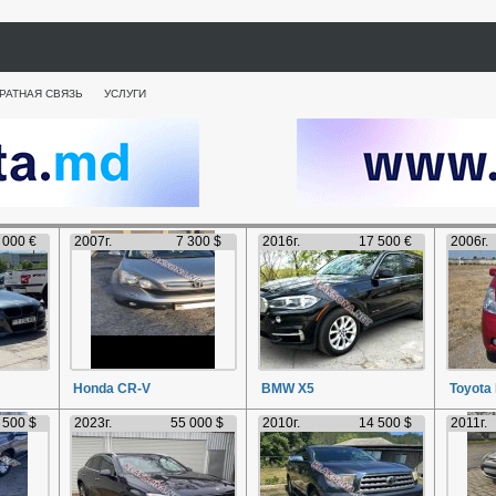
РАТНАЯ СВЯЗЬ
УСЛУГИ
 000 €
2007г.
7 300 $
2016г.
17 500 €
2006г.
Honda CR-V
BMW X5
Toyota 
 500 $
2023г.
55 000 $
2010г.
14 500 $
2011г.