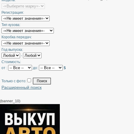
Модель:
в
д
Регистрация:
к
к
Тип кузова:
Д
0
Коробка передач:
Год выпуска:
-
Стоимость:
от :
до:
$
Только с фото:
Расширенный поиск
(banner_10)