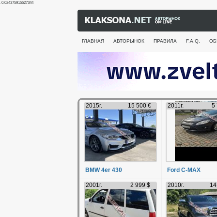
-0.024375915527344
ГЛАВНАЯ
АВТОРЫНОК
ПРАВИЛА
F.A.Q.
ОБ
2015г.
15 500 €
2011г.
5
BMW 4er 430
Ford C-MAX
2001г.
2 999 $
2010г.
14