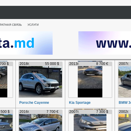
РАТНАЯ СВЯЗЬ
УСЛУГИ
 700 $
2018г.
55 000 $
2013г.
8 700 €
2007г.
Porsche Cayenne
Kia Sportage
BMW 3e
 500 $
2016г.
7 700 €
2007г.
7 300 $
2002г.