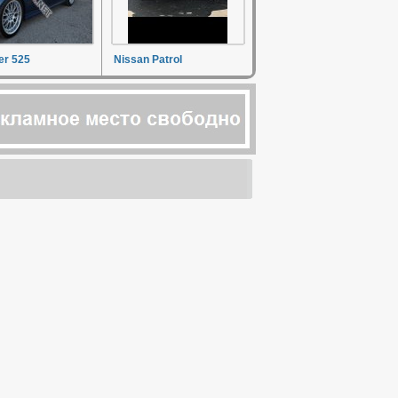
r 525
Nissan Patrol
о