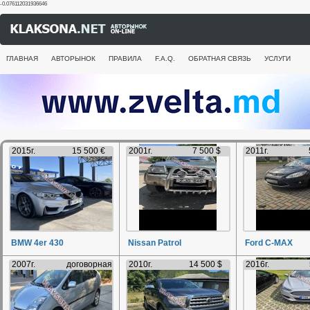
-0.076112031936646
ГЛАВНАЯ
АВТОРЫНОК
ПРАВИЛА
F.A.Q.
ОБРАТНАЯ СВЯЗЬ
УСЛУГИ
2015г.
15 500 €
2001г.
7 500 $
2011г.
BMW 4er 430
Nissan Patrol
Ford C-MAX
2007г.
договорная
2010г.
14 500 $
2016г.