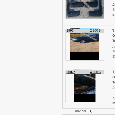
Д
Б
к
T
1996г.
2 200 $
О
Т
Д
T
2
T
2007г.
4 500 $
О
Т
Д
Х
к
к
(banner_11)