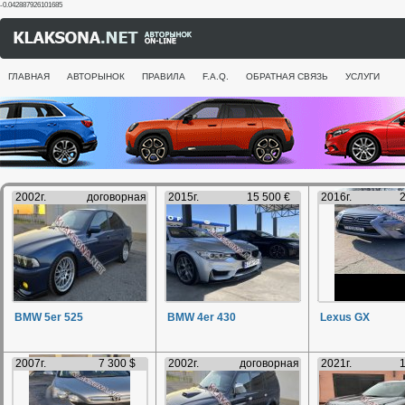
-0.042887926101685
ГЛАВНАЯ
АВТОРЫНОК
ПРАВИЛА
F.A.Q.
ОБРАТНАЯ СВЯЗЬ
УСЛУГИ
2002г.
договорная
2015г.
15 500 €
2016г.
2
BMW 5er 525
BMW 4er 430
Lexus GX
2007г.
7 300 $
2002г.
договорная
2021г.
1