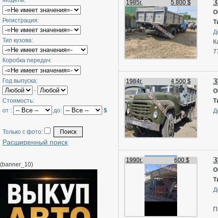
Модель:
З
1985г.
5 800 $
О
Регистрация:
Т
Д
Тип кузова:
К
7
Коробка передач:
З
Год выпуска:
1984г.
4 500 $
-
О
Стоимость:
Т
от :
до:
$
Д
Только с фото:
Расширенный поиск
З
1990г.
600 $
(banner_10)
О
Т
Д
П