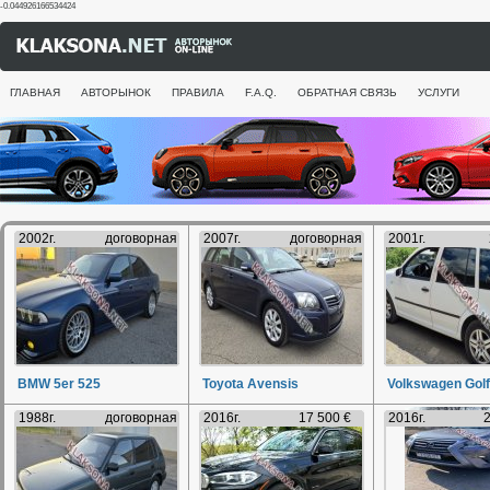
-0.044926166534424
ГЛАВНАЯ
АВТОРЫНОК
ПРАВИЛА
F.A.Q.
ОБРАТНАЯ СВЯЗЬ
УСЛУГИ
2002г.
договорная
2007г.
договорная
2001г.
BMW 5er 525
Toyota Avensis
Volkswagen Golf
1988г.
договорная
2016г.
17 500 €
2016г.
2