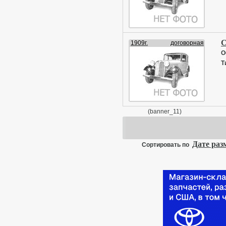
С
1909г.
договорная
О
Т
(banner_11)
Дате ра
Сортировать по