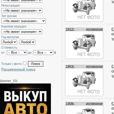
Т
Регистрация:
Тип кузова:
Коробка передач:
С
1912г.
договорная
О
Год выпуска:
Т
-
Стоимость:
от :
до:
$
Только с фото:
С
1903г.
договорная
Расширенный поиск
О
Т
(banner_10)
С
1908г.
договорная
О
Т