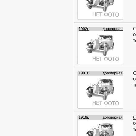
С
1902г.
договорная
О
Т
С
1901г.
договорная
О
Т
С
1918г.
договорная
О
Т