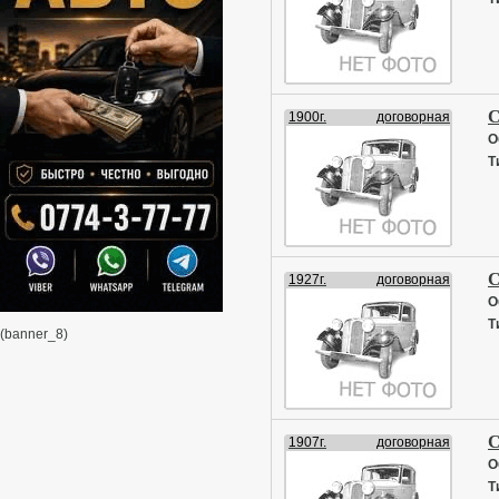
С
1900г.
договорная
О
Т
С
1927г.
договорная
О
Т
(banner_8)
С
1907г.
договорная
О
Т