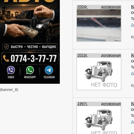
К
2004г.
договорная
О
Т
Д
К
К
2010г.
договорная
О
Т
Д
К
(banner_8)
К
1997г.
договорная
О
Т
Д
К