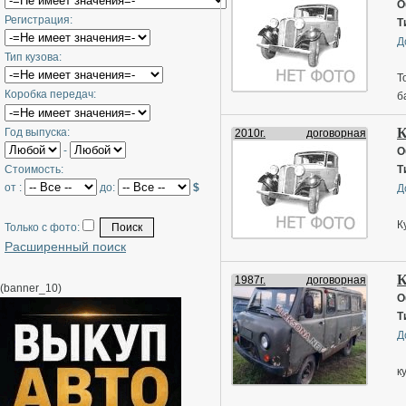
О
Регистрация:
Т
Д
Тип кузова:
Т
Коробка передач:
б
К
Год выпуска:
2010г.
договорная
-
О
Стоимость:
Т
от :
до:
$
Д
К
Только с фото:
Расширенный поиск
К
Н
1987г.
договорная
(banner_10)
О
Т
Д
к