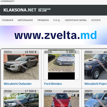
-0.0586998462677
ГЛАВНАЯ
АВТОРЫНОК
ПРАВИЛА
F.A.Q.
ОБРАТНАЯ СВЯЗЬ
УСЛУГИ
2021г.
19 500 $
2016г.
5 999 €
2002г.
до
Mitsubishi Outlander
Ford Mondeo
Mitsubishi Pajer
2016г.
17 500 €
2006г.
договорная
2007г.
до