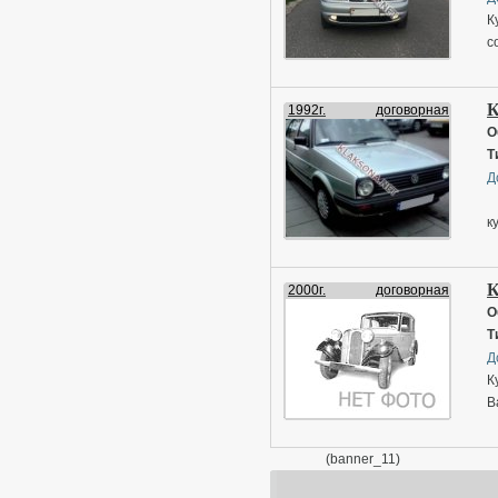
К
с
К
1992г.
договорная
О
Т
Д
к
К
2000г.
договорная
О
Т
Д
К
В
(banner_11)