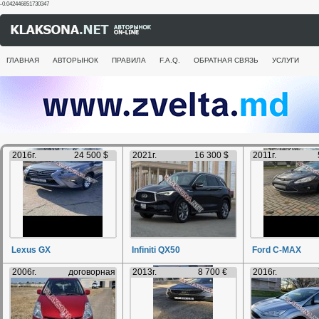
-0.042446851730347
ГЛАВНАЯ
АВТОРЫНОК
ПРАВИЛА
F.A.Q.
ОБРАТНАЯ СВЯЗЬ
УСЛУГИ
2016г.
24 500 $
2021г.
16 300 $
2011г.
Lexus GX
Infiniti QX50
Ford C-MAX
2006г.
договорная
2013г.
8 700 €
2016г.