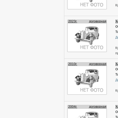
К
К
2023г.
договорная
О
Т
Д
К
п
К
2010г.
договорная
О
Т
Д
К
К
2004г.
договорная
О
Т