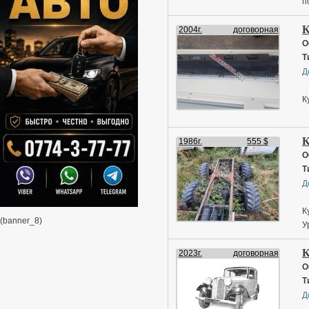
п
К
2004г.
договорная
О
Т
Д
К
К
1986г.
555 $
О
Т
Д
К
(banner_8)
У
К
2023г.
договорная
О
Т
Д