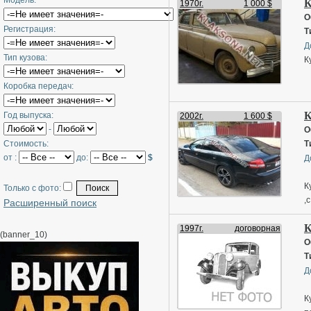
Модель:
К
1970г.
1 000 $
О
Регистрация:
Т
Д
Тип кузова:
К
Коробка передач:
К
Год выпуска:
2002г.
1 600 $
-
О
Стоимость:
Т
от :
до:
$
Д
К
Только с фото:
,
Расширенный поиск
7
К
1997г.
договорная
(banner_10)
О
Т
Д
К