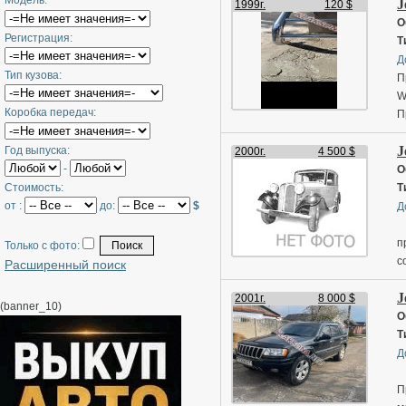
Модель:
J
1999г.
120 $
О
Регистрация:
Т
Д
Тип кузова:
П
W
Коробка передач:
П
J
Год выпуска:
2000г.
4 500 $
-
О
Стоимость:
Т
от :
до:
$
Д
п
Только с фото:
с
Расширенный поиск
в
J
о
2001г.
8 000 $
(banner_10)
и
О
6
Т
Д
П