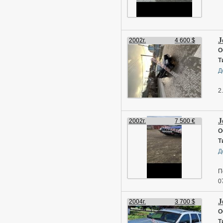
J
2002г.
4 600 $
О
Т
Д
2
J
2002г.
7 500 €
О
Т
Д
П
0
J
2004г.
3 700 $
О
Т