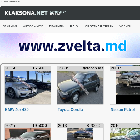
-0.046099901199341
ГЛАВНАЯ
АВТОРЫНОК
ПРАВИЛА
F.A.Q.
ОБРАТНАЯ СВЯЗЬ
УСЛУГИ
2015г.
15 500 €
1988г.
договорная
2001г.
BMW 4er 430
Toyota Corolla
Nissan Patrol
2021г.
19 500 $
2013г.
8 700 €
2016г.
1