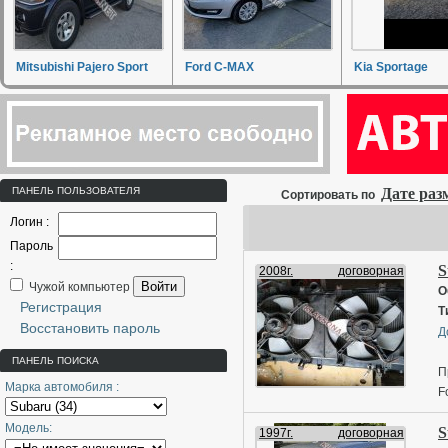
Mitsubishi Pajero Sport
Ford C-MAX
Kia Sportage
ПАНЕЛЬ ПОЛЬЗОВАТЕЛЯ
Дате ра
Сортировать по
Логин :
Пароль
:
S
2008г.
договорная
Войти
Чужой компьютер
О
Регистрация
Т
Восстановить пароль
Д
ПАНЕЛЬ ПОИСКА
П
Марка автомобиля :
F
Модель:
S
1997г.
договорная