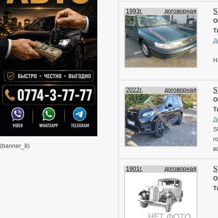
S
1993г.
договорная
О
Т
Д
Н
S
2022г.
договорная
О
Т
Д
S
г
(banner_8)
в
В
S
1901г.
договорная
О
Т