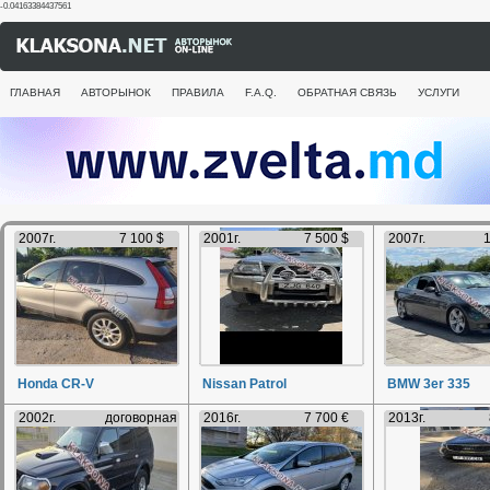
-0.04163384437561
ГЛАВНАЯ
АВТОРЫНОК
ПРАВИЛА
F.A.Q.
ОБРАТНАЯ СВЯЗЬ
УСЛУГИ
2007г.
7 100 $
2001г.
7 500 $
2007г.
1
Honda CR-V
Nissan Patrol
BMW 3er 335
2002г.
договорная
2016г.
7 700 €
2013г.