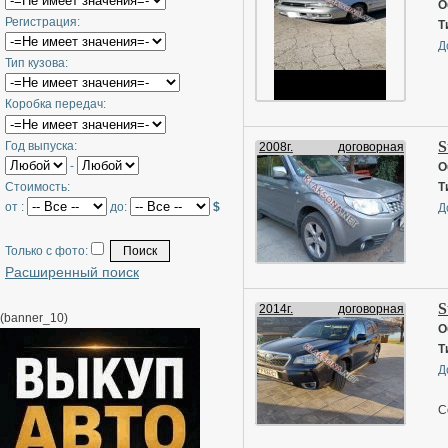
В
О
Регистрация:
ф
Т
Ч
Д
Тип кузова:
д
2
Коробка передач:
S
Год выпуска:
2008г.
договорная
-
О
Стоимость:
Т
от :
до:
$
Д
Только с фото:
Расширенный поиск
S
2014г.
договорная
(banner_10)
О
Т
Д
С