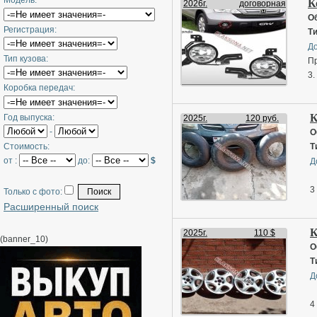
Модель:
К
2026г.
договорная
О
Регистрация:
Ти
Д
Тип кузова:
П
3.
Коробка передач:
К
Год выпуска:
2025г.
120 руб.
-
О
Стоимость:
Т
от :
до:
$
Д
3
Только с фото:
Расширенный поиск
К
2025г.
110 $
(banner_10)
О
Т
Д
4