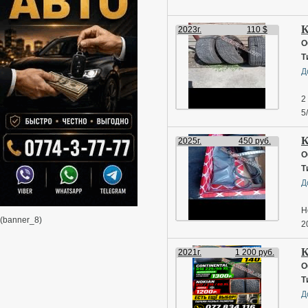
К
2023г.
110 $
О
Т
Д
2
5
К
2025г.
450 руб.
О
Т
Д
Н
(banner_8)
2
К
2021г.
1 200 руб.
О
Т
Д