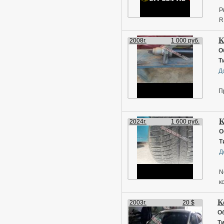
Р
R
К
2008г.
1 000 руб.
О
Т
Д
П
К
2024г.
1 600 руб.
О
Т
Д
N
к
К
2003г.
20 $
О
Ти