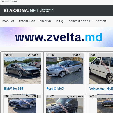
-0.065989971160889
ГЛАВНАЯ
АВТОРЫНОК
ПРАВИЛА
F.A.Q.
ОБРАТНАЯ СВЯЗЬ
УСЛУГИ
2007г.
12 000 €
2016г.
7 700 €
2001г.
BMW 3er 335
Ford C-MAX
Volkswagen Golf
2016г.
24 500 $
2002г.
договорная
2013г.