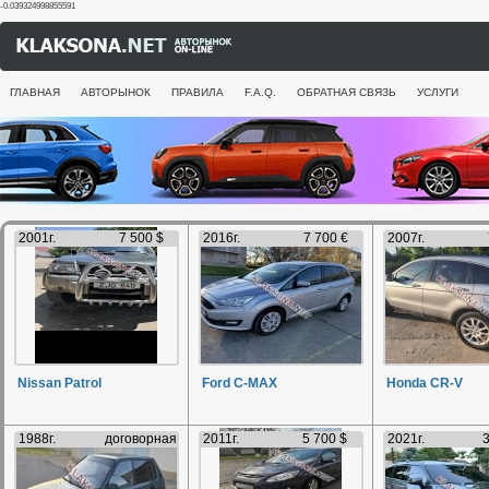
-0.039324998855591
ГЛАВНАЯ
АВТОРЫНОК
ПРАВИЛА
F.A.Q.
ОБРАТНАЯ СВЯЗЬ
УСЛУГИ
2001г.
7 500 $
2016г.
7 700 €
2007г.
Nissan Patrol
Ford C-MAX
Honda CR-V
1988г.
договорная
2011г.
5 700 $
2021г.
3