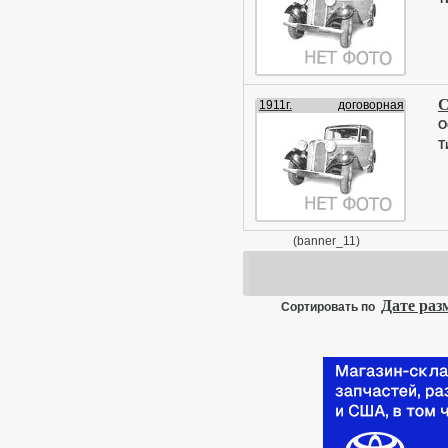
С
1911г.
договорная
О
Т
(banner_11)
Дате ра
Сортировать по