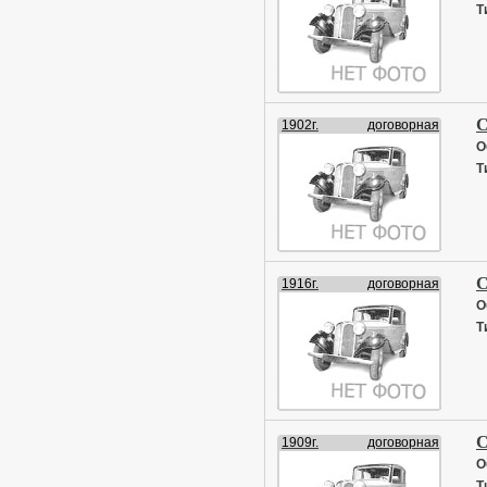
Т
С
1902г.
договорная
О
Т
С
1916г.
договорная
О
Т
С
1909г.
договорная
О
Т