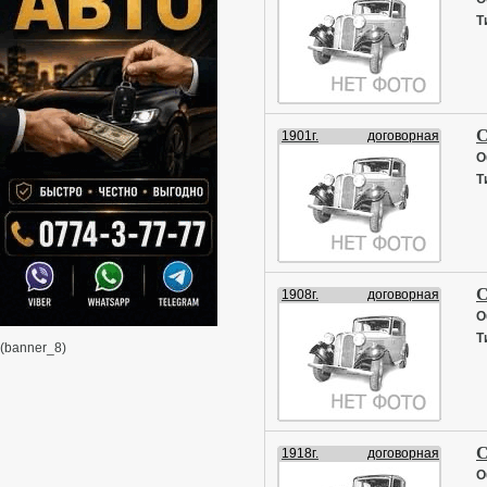
Т
С
1901г.
договорная
О
Т
С
1908г.
договорная
О
Т
(banner_8)
С
1918г.
договорная
О