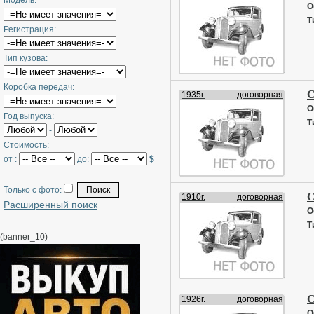
Модель:
О
Т
Регистрация:
Тип кузова:
Коробка передач:
С
1935г.
договорная
О
Год выпуска:
Т
-
Стоимость:
от :
до:
$
Только с фото:
С
1910г.
договорная
Расширенный поиск
О
Т
(banner_10)
С
1926г.
договорная
О