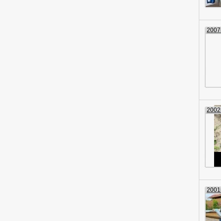
2007г
2002г
2001г