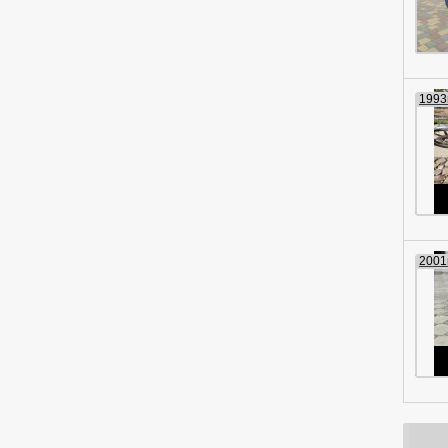
1993г
2001г