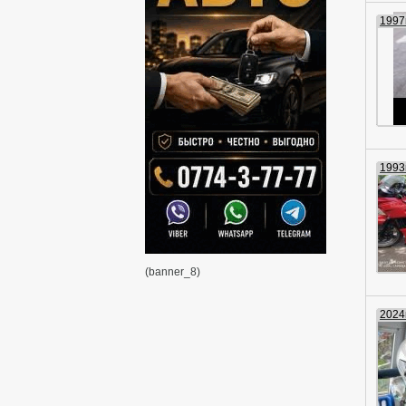
1997г
1993г
(banner_8)
2024г