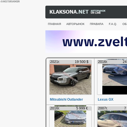
-0.042171001434326
ГЛАВНАЯ
АВТОРЫНОК
ПРАВИЛА
F.A.Q.
ОБ
2021г.
19 500 $
2016г.
24
Mitsubishi Outlander
Lexus GX
2016г.
5 999 €
2007г.
7