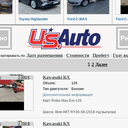
Toyota Highlander
Ford C-MAX
Ford C
Дате размещения
Стоимости
Пробегу
Году в
ортировать по
::
::
::
1
2
Далее
Kawasaki KX
.
2 000 €
Объём:
125
Тип двигателя:
Бензин
Дополнительная информация:
Карт Rotax Max Evo 125
Шасси: Birel ART RY30-S8 (2018 год выпуска)
Двигатель: ROTAX 125 SENIOR MAX EVO 2021 года
Kawasaki KX
(30л. с.)
.
2 700 $