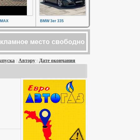
-MAX
BMW 3er 335
ыпуска
Автору
Дате окончания
::
::