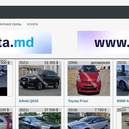
РАТНАЯ СВЯЗЬ
УСЛУГИ
 500 $
2021г.
16 300 $
2006г.
договорная
2015г.
Infiniti QX50
Toyota Prius
BMW 4e
 100 $
2021г.
37 500 $
2016г.
7 700 €
2011г.