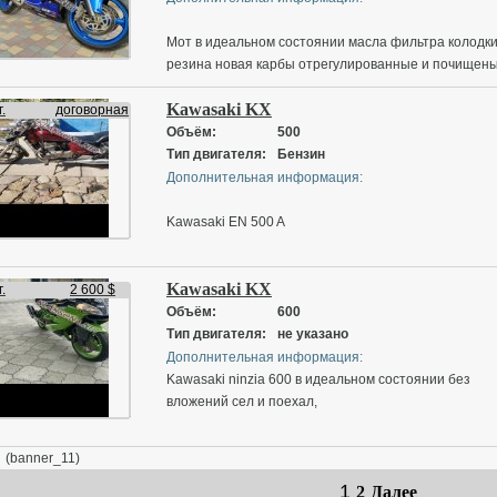
Мот в идеальном состоянии масла фильтра колодк
резина новая карбы отрегулированные и почищен
сел и поехал возможен обмен на авто с моей
Kawasaki KX
доплатой
.
договорная
Объём:
500
Тип двигателя:
Бензин
Дополнительная информация:
Kawasaki EN 500 A
Kawasaki KX
.
2 600 $
Объём:
600
Тип двигателя:
не указано
Дополнительная информация:
Kawasaki ninzia 600 в идеальном состоянии без
вложений сел и поехал,
(banner_11)
1
2
Далее