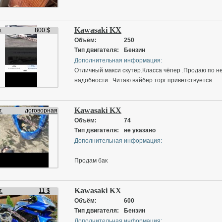
Kawasaki KX
.
800 $
Объём:
250
Тип двигателя:
Бензин
Дополнительная информация:
Отличный макси скутер.Класса чёпер .Продаю по н
надобности . Читаю вайбер.торг приветствуется.
Kawasaki KX
.
договорная
Объём:
74
Тип двигателя:
не указано
Дополнительная информация:
Продам бак
Kawasaki KX
.
11 $
Объём:
600
Тип двигателя:
Бензин
Дополнительная информация: