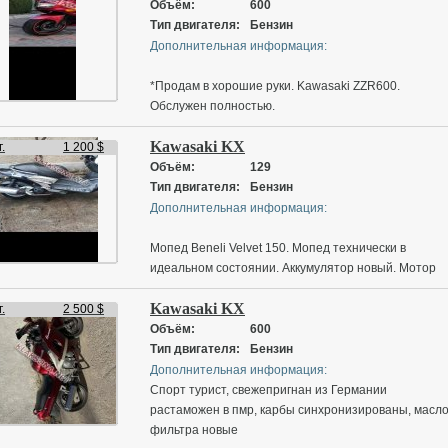
Односкоростной
Объём:
600
Центробежная муфта сцепления
Тип двигателя:
Бензин
Электрозапуск
Дополнительная информация:
Максимальная производительность
22 кВт / 30 л.с. при 11,500 об/мин
*Продам в хорошие руки. Kawasaki ZZR600.
Максимальный крутящий момент
Обслужен полностью.
21 Нм при 9 000 об/мин
Без нюансов.
Особенности
Kawasaki KX
Нейтральные номера*
.
1 200 $
Цилиндр с выпускным клапаном с электронным
Объём:
129
управлением
Тип двигателя:
Бензин
Дополнительная информация:
viber/telegram
Мопед Beneli Velvet 150. Мопед технически в
идеальном состоянии. Аккумулятор новый. Мотор
YAMAHA. По всем вопросам звоните по номеру
Kawasaki KX
телефона.
.
2 500 $
Объём:
600
Тип двигателя:
Бензин
Дополнительная информация:
Спорт турист, свежепригнан из Германии
растаможен в пмр, карбы синхронизированы, масл
фильтра новые