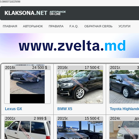
0.086007118225098
ГЛАВНАЯ
АВТОРЫНОК
ПРАВИЛА
F.A.Q.
ОБРАТНАЯ СВЯЗЬ
УСЛУГИ
2016г.
24 500 $
2016г.
17 500 €
2021г.
3
Lexus GX
BMW X5
Toyota Highland
2001г.
2 999 $
2015г.
15 500 €
2024г.
до