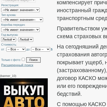
компенсирует причи
Регистрация:
иностранный гражд
Тип кузова:
транспортным сред
Коробка передач:
Правительством уж
Год выпуска:
схема страховых в
-
Стоимость:
На сегодняшний де
от :
до:
$
страхования автог
Только с фото:
покрывает ущерб, 
Расширенный поиск
(застрахованному),
(banner_10)
договор КАСКО мож
или его повреждени
бедствий.
С помощью КАСКО 