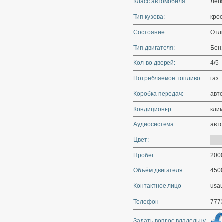
Класс автомобиля:
Лег
Тип кузова:
кро
Состояние:
Отл
Тип двигателя:
Бенз
Кол-во дверей:
4/5
Потребляемое топливо:
газ
Коробка передач:
авт
Кондиционер:
кли
Аудиосистема:
авт
Цвет:
Пробег
200
Объём двигателя
450
Контактное лицо
usau
Телефон
777
Задать вопрос владельцу