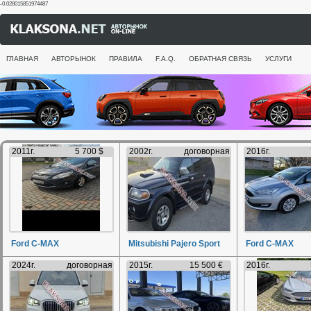
-0.028015851974487
ГЛАВНАЯ
АВТОРЫНОК
ПРАВИЛА
F.A.Q.
ОБРАТНАЯ СВЯЗЬ
УСЛУГИ
2011г.
5 700 $
2002г.
договорная
2016г.
Ford C-MAX
Mitsubishi Pajero Sport
Ford C-MAX
2024г.
договорная
2015г.
15 500 €
2016г.