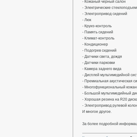
⁃ Кожаный черный салон
⁃ Электрические стеклоподъем
⁃ Электропривод сидений
⁃ Люк
⁃ Круиз-контроль
⁃ Память сидений
⁃ Климат-контроль
⁃ Кондиционер
⁃ Подогрев сидений
⁃ Датчики света, дождя
⁃ Датчики парковки
⁃ Камера заднего вида
⁃ Дисплей мультимедийной си
⁃ Премиальная акустическая с
⁃ Многофункциональный кожан
⁃ Большой мультимедийный ди
⁃ Хорошая резина на R20 диск
⁃ Электропривод рулевой коло
И многое другое.
За более подробной информац