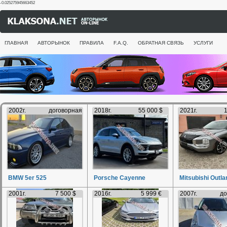
-0.025275945663452
ГЛАВНАЯ
АВТОРЫНОК
ПРАВИЛА
F.A.Q.
ОБРАТНАЯ СВЯЗЬ
УСЛУГИ
2002г.
договорная
2018г.
55 000 $
2021г.
1
BMW 5er 525
Porsche Cayenne
Mitsubishi Outla
2001г.
7 500 $
2016г.
5 999 €
2007г.
до