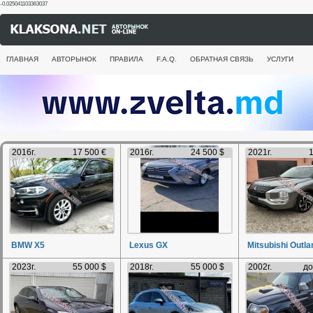
-0.025041103363037
ГЛАВНАЯ
АВТОРЫНОК
ПРАВИЛА
F.A.Q.
ОБРАТНАЯ СВЯЗЬ
УСЛУГИ
2016г.
17 500 €
2016г.
24 500 $
2021г.
1
BMW X5
Lexus GX
Mitsubishi Outla
2023г.
55 000 $
2018г.
55 000 $
2002г.
до