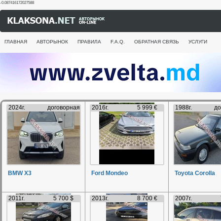
-0.087416172027588
ГЛАВНАЯ
АВТОРЫНОК
ПРАВИЛА
F.A.Q.
ОБРАТНАЯ СВЯЗЬ
УСЛУГИ
2024г.
договорная
2016г.
5 999 €
1988г.
до
BMW X3
Ford Mondeo
Toyota Corolla
2011г.
5 700 $
2013г.
8 700 €
2007г.