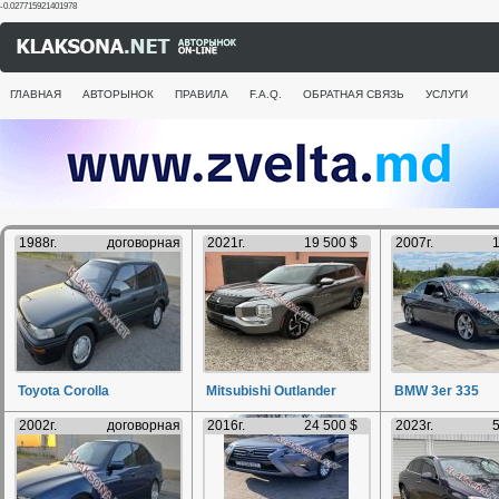
-0.027715921401978
ГЛАВНАЯ
АВТОРЫНОК
ПРАВИЛА
F.A.Q.
ОБРАТНАЯ СВЯЗЬ
УСЛУГИ
1988г.
договорная
2021г.
19 500 $
2007г.
1
Toyota Corolla
Mitsubishi Outlander
BMW 3er 335
2002г.
договорная
2016г.
24 500 $
2023г.
5