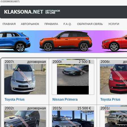
-0.026396036148071
ГЛАВНАЯ
АВТОРЫНОК
ПРАВИЛА
F.A.Q.
ОБРАТНАЯ СВЯЗЬ
УСЛУГИ
2007г.
договорная
2000г.
2 500 $
2006г.
до
Toyota Prius
Nissan Primera
Toyota Prius
2002г.
договорная
2015г.
15 500 €
2001г.