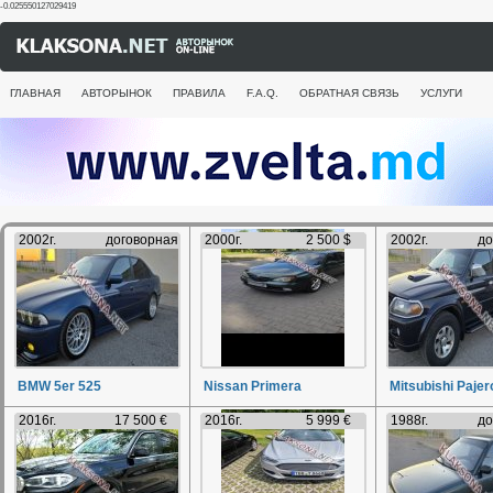
-0.025550127029419
ГЛАВНАЯ
АВТОРЫНОК
ПРАВИЛА
F.A.Q.
ОБРАТНАЯ СВЯЗЬ
УСЛУГИ
2002г.
договорная
2000г.
2 500 $
2002г.
до
BMW 5er 525
Nissan Primera
Mitsubishi Pajer
2016г.
17 500 €
2016г.
5 999 €
1988г.
до