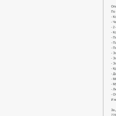
Оп
По
⁃ 
⁃ Ч
⁃ 2
⁃ 
⁃ П
- П
⁃ П
⁃ Э
⁃ 
⁃ 
⁃ К
⁃ Д
⁃ 
⁃ 
- Л
⁃ О
И м
За
778