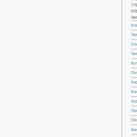
779
076
Ав
Кл
Тип
Со
Тип
Кол
По
Кор
Ко
Ау
Пр
Об
Ко