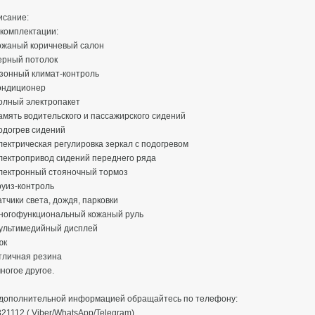
исание:
 комплектации:
Кожаный коричневый салон
ерный потолок
-зонный климат-контроль
Кондиционер
олный электропакет
амять водительского и пассажирского сидений
одогрев сидений
лектрическая регулировка зеркал с подогревом
Электропривод сидений переднего ряда
Электронный стояночный тормоз
руиз-контроль
атчики света, дождя, парковки
Многофункциональный кожаный руль
Мультимедийный дисплей
юк
тличная резина
ногое другое.
 дополнительной информацией обращайтесь по телефону:
21112 ( Viber/WhatsApp/Telegram)