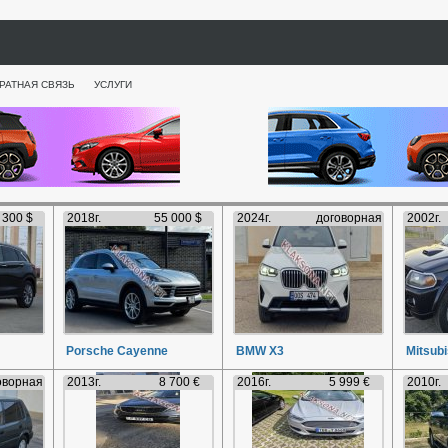
РАТНАЯ СВЯЗЬ
УСЛУГИ
 300 $
2018г.
55 000 $
2024г.
договорная
2002г.
Porsche Cayenne
BMW X3
Mitsubi
оворная
2013г.
8 700 €
2016г.
5 999 €
2010г.