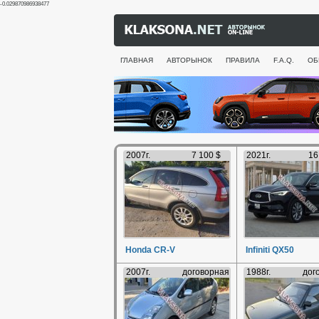
-0.029870986938477
ГЛАВНАЯ
АВТОРЫНОК
ПРАВИЛА
F.A.Q.
ОБ
2007г.
7 100 $
2021г.
16
Honda CR-V
Infiniti QX50
2007г.
договорная
1988г.
дог