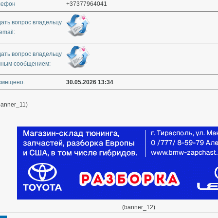
лефон
+37377964041
дать вопрос владельцу
email:
дать вопрос владельцу
чным сообщением:
змещено:
30.05.2026 13:34
banner_11)
(banner_12)