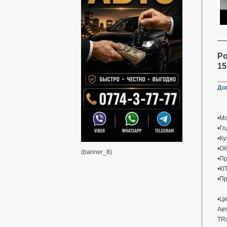
Po
15
До
•Мо
•Го
•Ку
•Об
(banner_8)
•Пр
•К
•П
•Це
Авт
TR