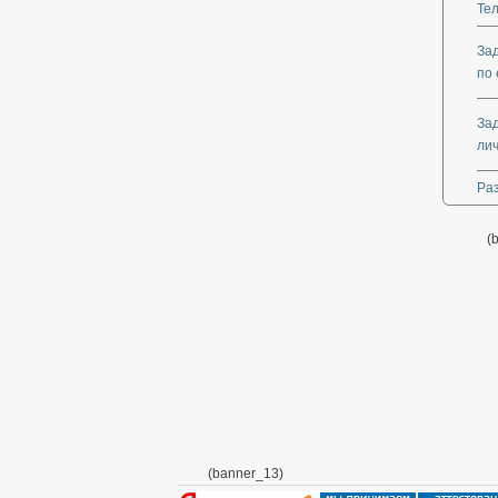
Те
За
по 
За
ли
Ра
(
(banner_13)