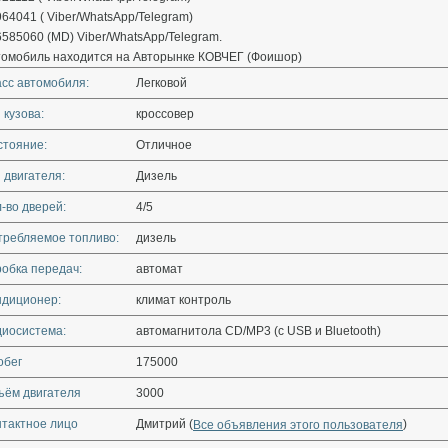
64041 ( Viber/WhatsApp/Telegram)
585060 (МD) Viber/WhatsApp/Telegram.
томобиль находится на Авторынке КОВЧЕГ (Фоишор)
асс автомобиля:
Легковой
 кузова:
кроссовер
стояние:
Отличное
 двигателя:
Дизель
-во дверей:
4/5
требляемое топливо:
дизель
обка передач:
автомат
ндиционер:
климат контроль
диосистема:
автомагнитола CD/MP3 (с USB и Bluetooth)
обег
175000
ъём двигателя
3000
нтактное лицо
Дмитрий (
)
Все объявления этого пользователя