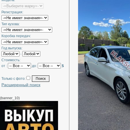
Модель:
Регистрация:
Тип кузова:
Коробка передач:
Год выпуска:
-
Стоимость:
от :
до:
$
Только с фото:
Расширенный поиск
(banner_10)