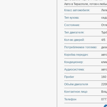
Авто в Тирасполе, готов к люб
Класс автомобиля:
Лег
Тип кузова:
сед
Состояние:
Отл
Тип двигателя:
Тур
Кол-во дверей:
4/5
Потребляемое топливо:
диз
Коробка передач:
авт
Кондиционер:
кли
Аудиосистема:
авт
Пробег
160
Объём двигателя
220
Контактное лицо
Влад
Телефон
077