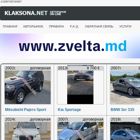
-0.029671907424927
ГЛАВНАЯ
АВТОРЫНОК
ПРАВИЛА
F.A.Q.
ОБРАТНАЯ СВЯЗЬ
УСЛУГИ
2002г.
договорная
2013г.
8 700 €
2007г.
1
Mitsubishi Pajero Sport
Kia Sportage
BMW 3er 335
2024г.
договорная
2007г.
договорная
2018г.
5