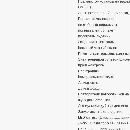
Под капотом установлен надеж
OM651).
Авто после полной полировки, 
Богатая комплектация:
цвет: белый перламутр,
полный электро пакет,
подогревы сидений,
люк, климат-контроль.
Кожаный черный салон.
Память водительского сиденья
Электропривод рулевой колонк
Круиз-контроль.
Парктроники.
Камера заднего вида.
Датчик света.
Датчик дождя.
Повторители поворотников на 
Функция Home Link.
Два мультимедийных дисплея.
Запуск двигателя с кнопки.
LED-оптика (ближний, дальний,
Диски R17 на хорошей резине.
Цена 13500 Торг 077702450