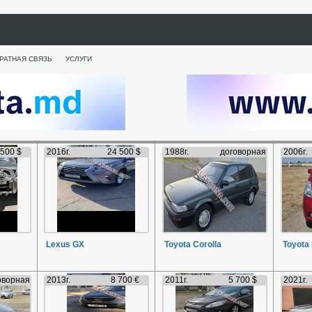
РАТНАЯ СВЯЗЬ
УСЛУГИ
 500 $
2016г.
24 500 $
1988г.
договорная
2006г.
Lexus GX
Toyota Corolla
Toyota 
оворная
2013г.
8 700 €
2011г.
5 700 $
2021г.