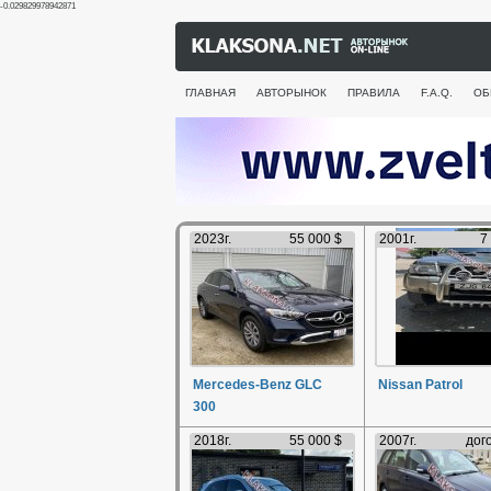
-0.029829978942871
ГЛАВНАЯ
АВТОРЫНОК
ПРАВИЛА
F.A.Q.
ОБ
2023г.
55 000 $
2001г.
7
Mercedes-Benz GLC
Nissan Patrol
300
2018г.
55 000 $
2007г.
дог