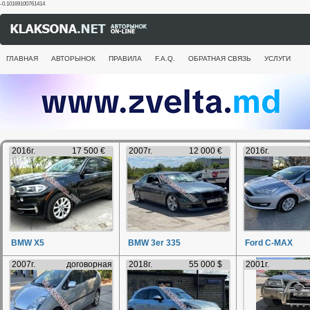
-0.10169100761414
ГЛАВНАЯ
АВТОРЫНОК
ПРАВИЛА
F.A.Q.
ОБРАТНАЯ СВЯЗЬ
УСЛУГИ
2016г.
17 500 €
2007г.
12 000 €
2016г.
BMW X5
BMW 3er 335
Ford C-MAX
2007г.
договорная
2018г.
55 000 $
2001г.