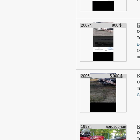
K
2007г.
800 $
О
Т
Д
О
н
K
2005г.
5 000 $
О
Т
Д
K
1993г.
договорная
О
Т