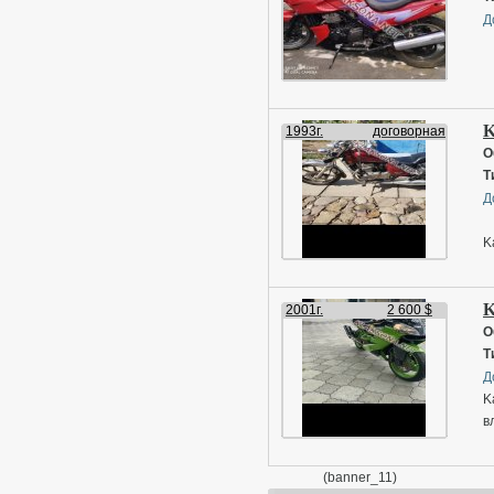
Д
K
1993г.
договорная
О
Т
Д
K
K
2001г.
2 600 $
О
Т
Д
K
в
(banner_11)