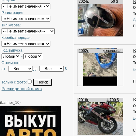
Модель:
K
2024г.
50 $
О
Регистрация:
Т
Д
Тип кузова:
П
Коробка передач:
K
Год выпуска:
2002г.
договорная
-
О
Стоимость:
Т
от :
до:
$
Д
П
Только с фото:
Расширенный поиск
K
2018г.
4 700 $
(banner_10)
О
Т
Д
С