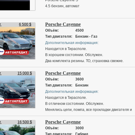
4.5 бензин, автомат
рассмотрю обмен
Porsche Cayenne
.
6 500 $
европеец
Объём:
4500
техосмотр, страховки свежие
Тип двигателя:
Бензин - Газ
с документами полный порядок
Дополнительная информация:
автомобиль полностью обслужен
Находится в Тирасполе.
вложений никаких не требует
В хорошем состоянии. Обслужен.
Два комплекта резины. ТО, страховка свежие.
Viber, WhatsApp +37377985001
Установлен газ пропан на 100л.
Porsche Cayenne
.
15 000 $
- 2004 год
Объём:
3600
- 4.5 Бензин/Газ
Тип двигателя:
Бензин
- Автомат
Дополнительная информация:
- 200.000 км
Находится в Тирасполе.
- Полный привод
В отличном состоянии. Обслужен.
Менялись цепи, помпа, все прокладки двигателя и
!!! Возможно оформить в АВТОКРЕДИТ до 5 лет!!!
тд.
В месяц выходит -
Porsche Cayenne
Завезен на территорию ПМР в 2025 году.
.
16 500 $
Объём:
3000
По комплектации:
- 2014 год
Тип двигателя:
Гибрид