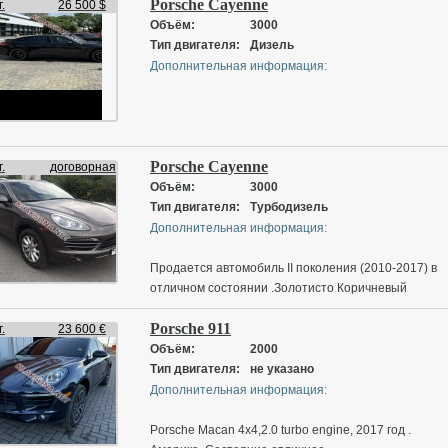
Porsche Cayenne
контроль, подогревы сидений. Хорошая резина.
.
26 500 $
Продам/обмен в обе стороны
Объём:
3000
Тип двигателя:
Дизель
Дополнительная информация:
Porsche Cayenne
.
договорная
Объём:
3000
Тип двигателя:
Турбодизель
Дополнительная информация:
Продается автомобиль II поколения (2010-2017) в
отличном состоянии .Золотисто Коричневый
внедорожник с дизельным двигателем, мощностью
Porsche 911
и объемом, оснащенный полным приводом 4х4.
.
23 600 €
Идеальный выбор для города и бездорожья.
Объём:
2000
Тип двигателя:
не указано
Дополнительная информация:
Porsche Macan 4x4,2.0 turbo engine, 2017 год .