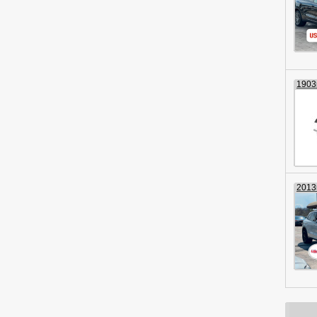
1903г
2013г