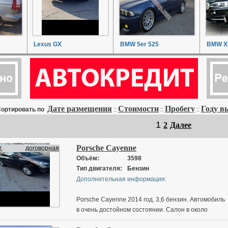
Lexus GX
BMW 5er 525
BMW X
Дате размещения
Стоимости
Пробегу
Году в
ортировать по
::
::
::
1
2
Далее
Porsche Cayenne
.
договорная
Объём:
3598
Тип двигателя:
Бензин
Дополнительная информация:
Porsche Cayenne 2014 год. 3,6 бензин. Автомобиль
в очень достойном состоянии. Салон в около
идеальном состоянии. Кожанный салон,климат-