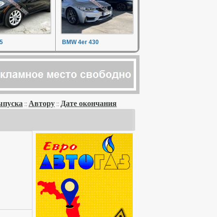
5
BMW 4er 430
ыпуска
Автору
Дате окончания
::
::