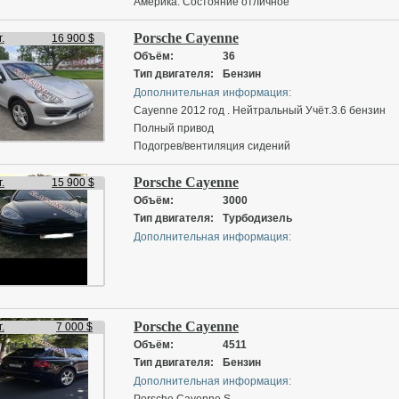
Америка. Состояние отличное
Porsche Cayenne
.
16 900 $
Объём:
36
Тип двигателя:
Бензин
Дополнительная информация:
Cayenne 2012 год . Нейтральный Учёт.3.6 бензин
Полный привод
Подогрев/вентиляция сидений
Электропривод багажника
Porsche Cayenne
Парктроники в круг
.
15 900 $
Память сидений
Объём:
3000
Обесшумлен по кругу
Тип двигателя:
Турбодизель
Пробег - 140км
Дополнительная информация:
Адаптивные спортивные сиденья (Adaptive Sport
Seats) с функцией памяти и широкими
возможностями регулировок (18 позиций) и
вентиляцией, предлагавшие максимальный
комфорт и поддержку, особенно в сочетании с
Porsche Cayenne
.
7 000 $
опциями подогрева и вентиляции и
Объём:
4511
высококачественной кожей".
Тип двигателя:
Бензин
Никаких инвестиций не требуется. ( Обмен с вашей
Дополнительная информация:
доп)
Porsche Cayenne S