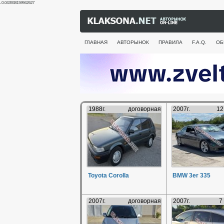
-0.043938159942627
ГЛАВНАЯ
АВТОРЫНОК
ПРАВИЛА
F.A.Q.
ОБ
1988г.
договорная
2007г.
12
Toyota Corolla
BMW 3er 335
2007г.
договорная
2007г.
7