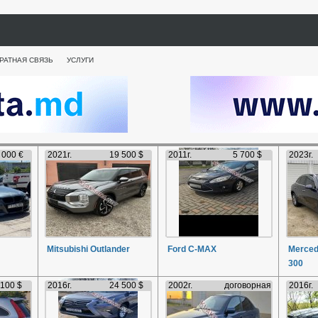
РАТНАЯ СВЯЗЬ
УСЛУГИ
 000 €
2021г.
19 500 $
2011г.
5 700 $
2023г.
Mitsubishi Outlander
Ford C-MAX
Merced
300
 100 $
2016г.
24 500 $
2002г.
договорная
2016г.