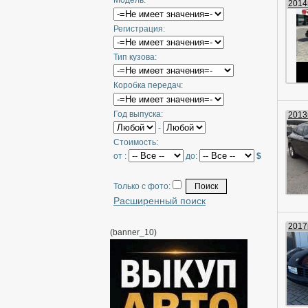
Модель:
2014г
Регистрация:
Тип кузова:
Коробка передач:
Год выпуска:
2013г
-
Стоимость:
от :
до:
$
Только с фото:
Расширенный поиск
2017г
(banner_10)