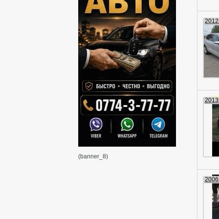
2012г
2013г
(banner_8)
2006г